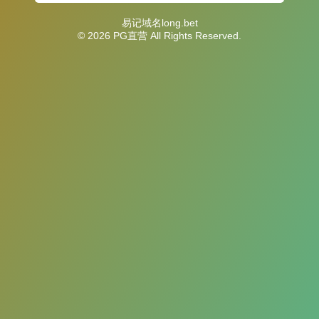
易记域名long.bet
© 2026 PG直营 All Rights Reserved.